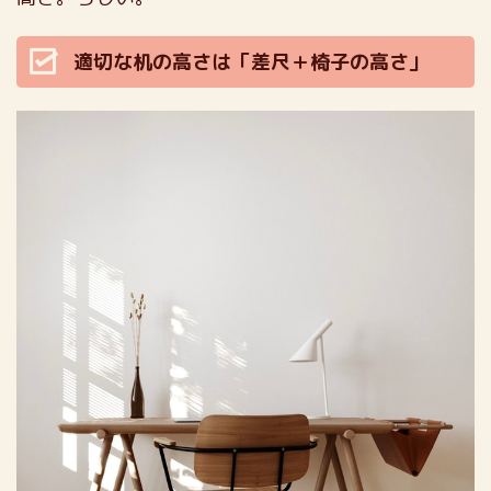
適切な机の高さは「差尺＋椅子の高さ」